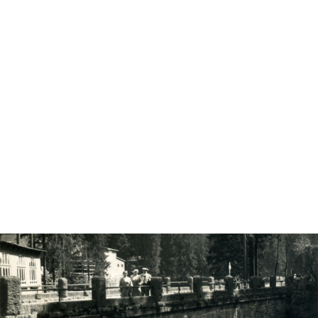
Romkerhall
Geschichte der Königlich- Hannoveranischen-
Kammergut- Staatsdomäne Romkerhall