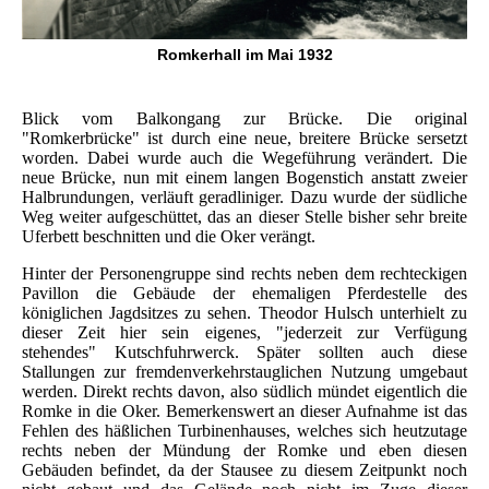
Romkerhall im Mai 1932
Blick vom Balkongang zur Brücke. Die original
"Romkerbrücke" ist durch eine neue, breitere Brücke sersetzt
worden. Dabei wurde auch die Wegeführung verändert. Die
neue Brücke, nun mit einem langen Bogenstich anstatt zweier
Halbrundungen, verläuft geradliniger. Dazu wurde der südliche
Weg weiter aufgeschüttet, das an dieser Stelle bisher sehr breite
Uferbett beschnitten und die Oker verängt.
Hinter der Personengruppe sind rechts neben dem rechteckigen
Pavillon die Gebäude der ehemaligen Pferdestelle des
königlichen Jagdsitzes zu sehen. Theodor Hulsch unterhielt zu
dieser Zeit hier sein eigenes, "jederzeit zur Verfügung
stehendes" Kutschfuhrwerck. Später sollten auch diese
Stallungen zur fremdenverkehrstauglichen Nutzung umgebaut
werden. Direkt rechts davon, also südlich mündet eigentlich die
Romke in die Oker. Bemerkenswert an dieser Aufnahme ist das
Fehlen des häßlichen Turbinenhauses, welches sich heutzutage
rechts neben der Mündung der Romke und eben diesen
Gebäuden befindet, da der Stausee zu diesem Zeitpunkt noch