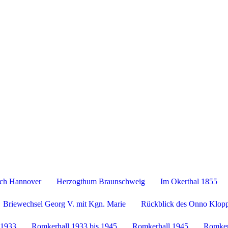
ll
Geschichte der Königlich- Hannoveranischen- Kammerg
ich Hannover
Herzogthum Braunschweig
Im Okerthal 1855
Briewechsel Georg V. mit Kgn. Marie
Rückblick des Onno Klop
 1933
Romkerhall 1933 bis 1945
Romkerhall 1945
Romker