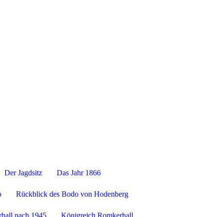
ut- Staatsdomäne Romkerhall
Der Jagdsitz
Das Jahr 1866
p
Rückblick des Bodo von Hodenberg
hall nach 1945
Königreich Romkerhall