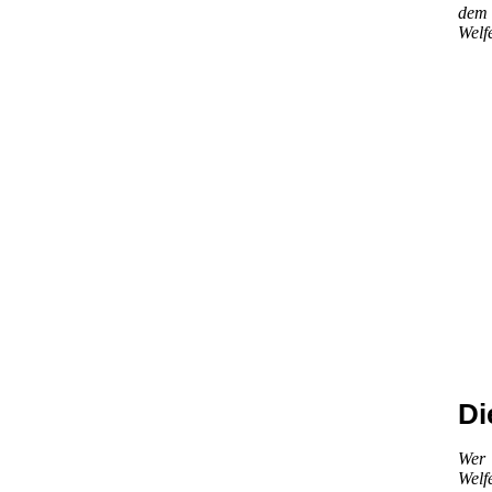
dem 
Welf
Di
Wer 
Welf