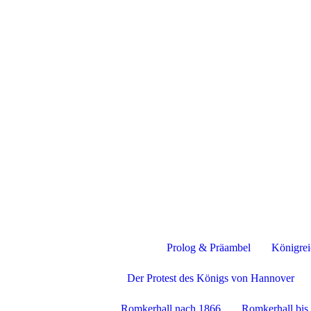
Romkerha
Prolog & Präambel
Königre
Der Protest des Königs von Hannover
Romkerhall nach 1866
Romkerhall bis