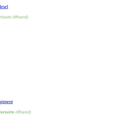
esel
tseite öffnend)
egiment
erseite
öffnend)